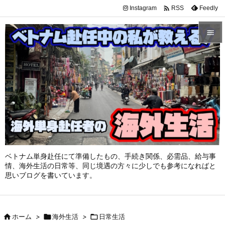

Instagram
Feedly
RSS


メニュ

サイド

前へ

次へ

ベトナム単身赴任にて準備したもの、手続き関係、必需品、給与事
情、海外生活の日常等、同じ境遇の方々に少しでも参考になればと
検索
思いブログを書いています。

ホーム
>

海外生活
>

日常生活