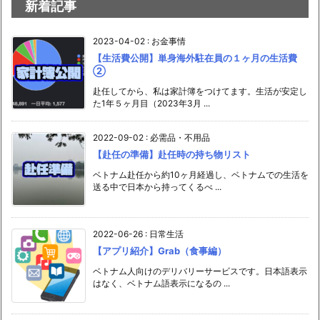
新着記事
2023-04-02
:
お金事情
【生活費公開】単身海外駐在員の１ヶ月の生活費
②
赴任してから、私は家計簿をつけてます。生活が安定し
た1年５ヶ月目（2023年3月 ...
2022-09-02
:
必需品・不用品
【赴任の準備】赴任時の持ち物リスト
ベトナム赴任から約10ヶ月経過し、ベトナムでの生活を
送る中で日本から持ってくるべ ...
2022-06-26
:
日常生活
【アプリ紹介】Grab（食事編）
ベトナム人向けのデリバリーサービスです。日本語表示
はなく、ベトナム語表示になるの ...